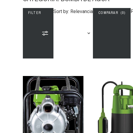
Sort by: Relevancia
P
FILTER
COMPARAR (
0
)