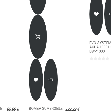
EVO-SYSTE
AGUA 1000 l.
DWP1000
85,89 €
122,22 €
LE
BOMBA SUMERGIBLE