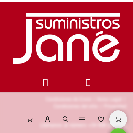
Condiciones de Envío
/
Aviso Legal
/
Condiciones del sitio
/
Privacidad
Llámanos al número +34 608 85 87 32